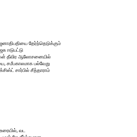
ஜனாதிபதியை தேர்ந்தெடுக்கும்
ஜக ஈடுபட்டு
்சிகள் தீவிர ஆலோசனையில்
ை, சமீபகாலமாக பல்வேறு
ிஸ்ட் சார்பில் சீத்தாராம்
உரையில், வட