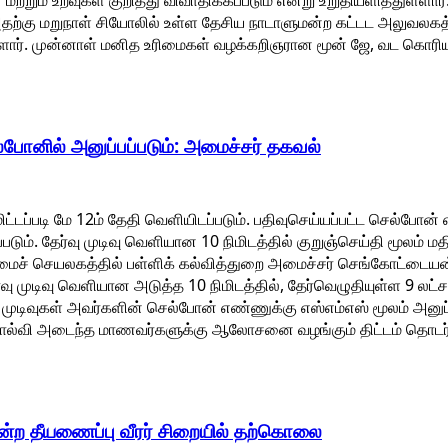
ும் உறவுகள் குறித்து விவாதிக்கப்படும் என்று உறுதியளித்துள்ளார்.
தற்கு மறுநாள் சியோலில் உள்ள தேசிய நாடாளுமன்ற கட்டட அலுவலகத
்ளார். முன்னாள் மனித உரிமைகள் வழக்கறிஞரான மூன் ஜே, வட கொர
ெல்போனில் அனுப்பப்படும்: அமைச்சர் தகவல்
டமிட்டப்படி மே 12ம் தேதி வெளியிடப்படும். பதிவுசெய்யப்பட்ட செல்போன்
ப்படும். தேர்வு முடிவு வெளியான 10 நிமிடத்தில் குறுஞ்செய்தி மூலம்
் செயலகத்தில் பள்ளிக் கல்வித்துறை அமைச்சர் செங்கோட்டையன்
ேர்வு முடிவு வெளியான அடுத்த 10 நிமிடத்தில், தேர்வெழுதியுள்ள 9 
 முடிவுகள் அவர்களின் செல்போன் எண்ணுக்கு எஸ்எம்எஸ் மூலம் அனுப்ப
தோல்வி அடைந்த மாணவர்களுக்கு ஆலோசனை வழங்கும் திட்டம் தொடர்ந்
ற தீயணைப்பு வீரர் சிறையில் தற்கொலை