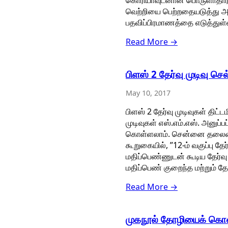
கொரியாவுடனான பொருளாதார மற்ற
வெற்றியை பெற்றதையடுத்து அ
பதவிப்பிரமாணத்தை எடுத்துள
Read More →
பிளஸ் 2 தேர்வு முடிவு ச
May 10, 2017
பிளஸ் 2 தேர்வு முடிவுகள் திட்
முடிவுகள் எஸ்.எம்.எஸ். அனுப்ப
கொள்ளலாம். சென்னை தலைமைச
கூறுகையில், ”12-ம் வகுப்பு த
மதிப்பெண்ணுடன் கூடிய தேர்வு
மதிப்பெண் குறைந்த மற்றும் 
Read More →
முகநூல் தோழியைக் கொன்