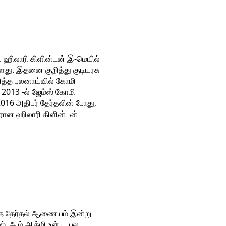
ர். ஹிலாரி கிளின்டன் இ-மெயில்
்ளது. இதனை குறித்து குடியரசு
றித்த புலனாய்வில் கோமி
 2013 -ல் ஜேம்ஸ் கோமி
2016 அதிபர் தேர்தலின் போது,
ரான ஹிலாரி கிளின்டன்
த்தை தேர்தல் ஆணையம் இன்று
ஜ், ஆம் ஆத்மி உள்பட பல