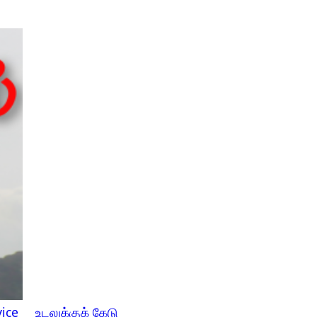
ice
உடலுக்குக் கேடு