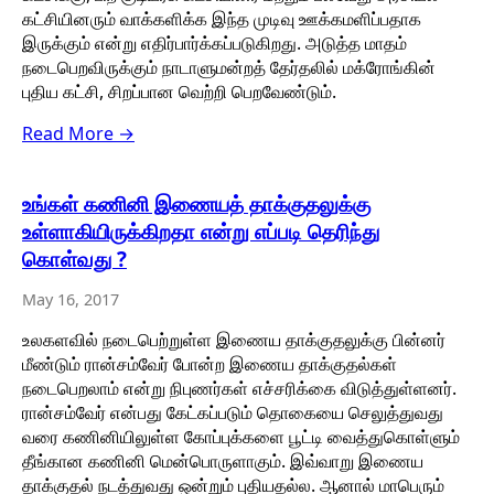
கட்சியினரும் வாக்களிக்க இந்த முடிவு ஊக்கமளிப்பதாக
இருக்கும் என்று எதிர்பார்க்கப்படுகிறது. அடுத்த மாதம்
நடைபெறவிருக்கும் நாடாளுமன்றத் தேர்தலில் மக்ரோங்கின்
புதிய கட்சி, சிறப்பான வெற்றி பெறவேண்டும்.
Read More →
உங்கள் கணினி இணையத் தாக்குதலுக்கு
உள்ளாகியிருக்கிறதா என்று எப்படி தெரிந்து
கொள்வது ?
May 16, 2017
உலகளவில் நடைபெற்றுள்ள இணைய தாக்குதலுக்கு பின்னர்
மீண்டும் ரான்சம்வேர் போன்ற இணைய தாக்குதல்கள்
நடைபெறலாம் என்று நிபுணர்கள் எச்சரிக்கை விடுத்துள்ளனர்.
ரான்சம்வேர் என்பது கேட்கப்படும் தொகையை செலுத்துவது
வரை கணினியிலுள்ள கோப்புக்களை பூட்டி வைத்துகொள்ளும்
தீங்கான கணினி மென்பொருளாகும். இவ்வாறு இணைய
தாக்குதல் நடத்துவது ஒன்றும் புதியதல்ல. ஆனால் மாபெரும்