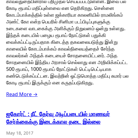
காவல்துறையினரால் பறிமுதல் செய்யப்பட்டுள்ளன. இவை பல
கோடி ரூபாய் மதிப்புள்ளவை என தெரிகிறது. சென்னை
கோடம்பாக்கத்தில் உள்ள ஜக்காரியா காலனியில் ராமலிங்கம்
அண்ட் கோ என்ற பெயரில் சினிமா படப்பிடிப்புகளுக்கு
உடைகளை வாடகைக்கு அளிக்கும் நிறுவனம் ஒன்று உள்ளது.
இந்தக் கடையில் பழைய ரூபாய் நோட்டுகள் பதுக்கி
வைக்கப்பட்டிருப்பதாக கிடைத்த தகவலையடுத்து இன்று
காலையில் கோடம்பாக்கம் காவல்நிலையத்தைச் சேர்ந்த
காவலர்கள் அந்தக் கடையைச் சோதனையிட்டனர். அந்த
சோதனையில் இந்திய அரசால் செல்லாது என அறிவிக்கப்பட்ட
500 ரூபாய், 1000 ரூபாய் நோட்டுகள் பெட்டிபெட்டியாக
கண்டெடுக்கப்பட்டன. இவற்றின் ஒட்டுமொத்த மதிப்பு சுமார் பல
கோடி ரூபாய் இருக்கும் என கருதப்படுகிறது.
Read More →
ஐகோர்ட் : நீட் தேர்வு அடிப்படையில் மாணவர்
சேர்க்கைக்கு இடைக்கால தடை இல்லை
May 18, 2017