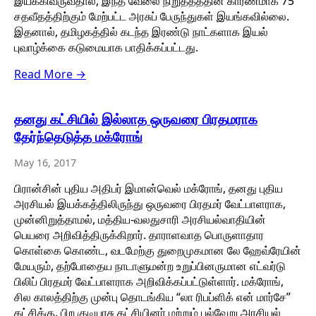
இயக்கிவருவதால், இந்த வேலை நிறுத்தத்தின் காரணமாக 75
சதவீதத்திற்கும் மேற்பட்ட அரசுப் பேருந்துகள் இயங்கவில்லை.
இதனால், தமிழகத்தில் கடந்த இரண்டு நாட்களாக இயல்
புவாழ்க்கை கடுமையாக பாதிக்கப்பட்டது.
Read More →
தனது கட்சியில் இல்லாத ஒருவரை பிரதமராக
தேர்ந்தெடுத்த மக்ரோங்
May 16, 2017
பிரான்சின் புதிய அதிபர் இமான்வெல் மக்ரோங், தனது புதிய
அரசியல் இயக்கத்திலிருந்து ஒருவரை பிரதமர் வேட்பாளராக,
முன்னிறுத்தாமல், மத்திய-வலதுசாரி அரசியல்வாதியின்
பெயரை அறிவித்திருக்கிறார். தாராளவாத பொருளாதார
கொள்கை கொண்ட, வடமேற்கு துறைமுகமான லே ஹேவ்ரேயின்
மேயரும், தற்போதைய நாடாளுமன்ற உறுப்பினருமான எட்வர்டு
பிலிப் பிரதமர் வேட்பாளராக அறிவிக்கப்பட்டுள்ளார். மக்ரோங்,
சில காலத்திற்கு முன்பு தொடங்கிய “லா ரிபப்ளிக் என் மார்சே”
கட்சிக்கு, பிற குடியரசு கட்சியினர் மற்றும் பல்வேறு அரசியல்