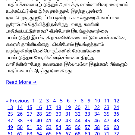
பாதிப்புக்களை ஏற்படுத்தும் அளவுக்கு வான்னாகிரை வைரஸால்
நடத்தப்பட்டுள்ள இந்த தாக்குதல் இதற்கு முன்னர்
நடைபெறாதது ஐரோப்பிய ஒன்றிய காவல்துறை அமைப்பான
யூரோபோல் தெரிவித்திருக்கிறது. எனது கணினி
பாதிக்கப்பட்டுள்ளதா? வின்டோஸ் இயங்குத்தளத்தை
பயன்படுத்தி இயங்குகிற கணினிகளை மட்டுமே வான்னாகிரை
வைரஸ் தாக்கியுள்ளது. விண்டோஸ் இயங்குத்தளம்
வழங்குகின்ற மென்பொருட்களின் மேம்பாடுகளை
பயன்படுத்தாமலோ, மின்னஞ்சல்களை திறந்து
வாசிக்கின்றபோது கவனமாக இல்லாமலோ இருந்தால் நீங்களும்
பாதிப்படையும் ஆபத்து நிலவுகிறது.
Read More →
« Previous
1
2
3
4
5
6
7
8
9
10
11
12
13
14
15
16
17
18
19
20
21
22
23
24
25
26
27
28
29
30
31
32
33
34
35
36
37
38
39
40
41
42
43
44
45
46
47
48
49
50
51
52
53
54
55
56
57
58
59
60
61
62
63
64
65
66
67
68
69
70
71
72