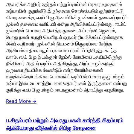
அமெரிக்க அதிபர் தேர்தல் மற்றும் டிரம்பின் பிரசார உறவுகளில்
ரஷ்யாவின் குறுக்கீடு இருந்ததாக சொல்லப்படும் குற்றச்சாட்டு
விசாரணைக்கு எஃப் பி ஐ அமைப்பின் முன்னாள் தலைவர் ராபர்ட்
முல்லர் தலைமை வகிப்பார் என்று அறிவிக்கப்பட்டுள்ளது. ராபர்ட்
முல்லரின் பெயரை அறிவித்த துணை அட்டார்னி ஜெனரல்,
பொது நலன் கருதி வெளிநபர் ஒருவர் நியமிக்கப்பட்டுள்ளதாக
அவர் கூறினார். முல்லரின் நியமனம் இருதரப்பை சேர்ந்த
அரசியல்வாதிகளாலும் பரவலாக பாராட்டப்படுகிறது. கடந்த
வாரம், எஃப் பி ஐ இயக்குநர் ஜேம்ஸ் கோமியை பதவியிலிருந்து
நீக்கினார் அதிபர் டிரம்ப். அதிலிருந்து, சிறப்பு வழக்கறிஞர்
ஒருவரை நியமிக்க வேண்டும் என்ற கோரிக்கைகள்
வலுக்கத்தொடங்கின. டொனால்ட் டிரம்பின் பிரசார குழு மற்றும்
ரஷ்யா இடையே சாத்தியமான தொடர்புகள் இருந்தனவா என்பது
குறித்து எஃப் பி ஐ மற்றும் நாடாளுமன்றம் ஆராய்ந்து வருகிறது.
Read More →
ப.சிதம்பரம் மற்றும் அவரது மகன் கார்த்தி சிதம்பரம்
ஆகியோரது வீடுகளில் சிபிஐ சோதனை