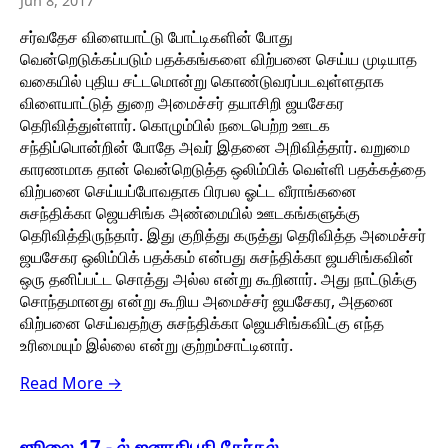
Jun 8, 2017
சர்வதேச விளையாட்டு போட்டிகளின் போது
வென்றெடுக்கப்படும் பதக்கங்களை விற்பனை செய்ய முடியாத
வகையில் புதிய சட்டமொன்று கொண்டுவரப்படவுள்ளதாக
விளையாட்டுத் துறை அமைச்சர் தயாசிறி ஜயசேகர
தெரிவித்துள்ளார். கொழும்பில் நடைபெற்ற ஊடக
சந்திப்பொன்றின் போதே அவர் இதனை அறிவித்தார். வறுமை
காரணமாக தான் வென்றெடுத்த ஒலிம்பிக் வெள்ளி பதக்கத்தை
விற்பனை செய்யப்போவதாக பிரபல ஓட்ட வீராங்கனை
சுசந்திக்கா ஜெயசிங்க அண்மையில் ஊடகங்களுக்கு
தெரிவித்திருந்தார். இது குறித்து கருத்து தெரிவித்த அமைச்சர்
ஜயசேகர ஒலிம்பிக் பதக்கம் என்பது சுசந்திக்கா ஜயசிங்கவின்
ஒரு தனிப்பட்ட சொத்து அல்ல என்று கூறினார். அது நாட்டுக்கு
சொந்தமானது என்று கூறிய அமைச்சர் ஜயசேகர, அதனை
விற்பனை செய்வதற்கு சுசந்திக்கா ஜெயசிங்கவிட்கு எந்த
உரிமையும் இல்லை என்று குற்றம்சாட்டினார்.
Read More →
ஜூலை 17 - ல் ஜனாதிபதி தேர்தல்