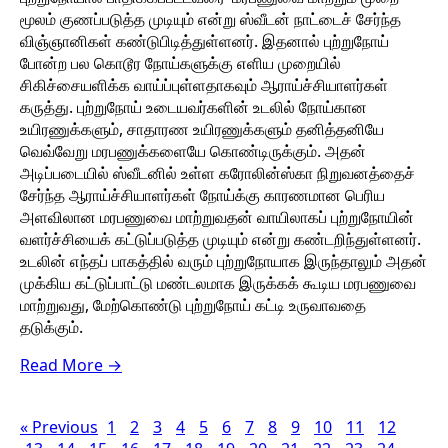
மூலம் குணப்படுத்த முடியும் என்று ஸ்வீடன் நாட்டைச் சேர்ந்த
விஞ்ஞானிகள் கண்டுபிடித்துள்ளனர். இதனால் புற்றுநோய்
போன்ற பல கொடூர நோய்களுக்கு எளிய முறையில்
சிகிச்சையளிக்க வாய்ப்புள்ளதாகவும் ஆராய்ச்சியாளர்கள்
கருத்து. புற்றுநோய் உடையவர்களின் உடலில் நோய்கான
உயிரணுக்களும், சாதாரண உயிரணுக்களும் தனித்தனியே
வெவ்வேறு மரபணுக்களையே கொண்டிருக்கும். அதன்
அடிப்படையில் ஸ்வீடனில் உள்ள கரோலின்ஸ்கா நிறுவனத்தைச்
சேர்ந்த ஆராய்ச்சியாளர்கள் நோய்க்கு காரணமான பெரிய
அளவிலான மரபணுவை மாற்றுவதன் வாயிலாகப் புற்றுநோயின்
வளர்ச்சியைக் கட்டுப்படுத்த முடியும் என்று கண்டறிந்துள்ளனர்.
உடலின் எந்தப் பாகத்தில் வரும் புற்றுநோயாக இருந்தாலும் அதன்
முக்கிய கட்டுப்பாட்டு மண்டலமாக இருக்கக் கூடிய மரபணுவை
மாற்றுவது, மேற்கொண்டு புற்றுநோய் கட்டி உருவாவதை
தடுக்கும்.
Read More →
« Previous
1
2
3
4
5
6
7
8
9
10
11
12