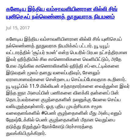
கனேடிய இந்திய வம்சாவளியினரான லில்லி சிங்
யுனிசெஃப் நல்லெண்ணத் தூதுவராக நியமனம்
Jul 15, 2017
கனேடிய இந்திய வம்சாவளியினரான லில்லி சிங் யுனிசெஃப்
நல்லெண்ணத் தூதுவராக நியமிக்கப் பட்டார். யூ டியூப்
வட்டாரத்தில் ‘சூப்பர் உமன்’ என்ற பெயரில் பிரபல நட்சத்திரமான
இவர் ஹிந்தியில் சில காணொலிகளை வெளியிட்டும், அதே
போல ஆங்கில காணொலிகளில் ஹிந்தி சப்-டைட்டில்களை
இடுவதன் மூலம் தனது வலைப்பதிவும், சேனலும்
ஏராளமானவர்களை சென்றடைய செய்யப்போவதாக கூறினார்.
யூ டியூப்பில் 11.9 மில்லியன் சந்தாதாரர்களை வைத்துள்ள இவர்
இந்த ஐநா அமைப்பின் பணிகளை விளக்கி தன்னைப் பின்
தொடர்பவர்களை குழந்தைகளின் நலனுக்கு வேலை செய்ய
வலியுறுத்தவுள்ளார். ஓரு புதிய முயற்சியாக சமூக
வலைதளங்களில் #பெண் குழந்தைகளின் மீது அன்பு எனும்
ஹேஷ்டேக்கில் பெண் குழந்தைகளின் மீதான வெறுப்பை
தடுத்து நிறுத்தும் நோக்கோடு பிரச்சாரத்தை
துவங்கியிருக்கிறார்.