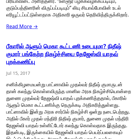
பிரியாவிடை அளித்தனர். “உள்ளூர் பழக்கவழக்கப்படியும்,
குடும்பத்தினரின் விருப்பப்படியும்” லியு சியாவ்போவின் உடல்
எரியூட்டப்பட்டுள்ளதாக அதிகாரி ஒருவர் தெரிவித்திருக்கிறார்.
Read More →
பீகாரில் ஆளும் மெகா கூட்டணி உடையுமா? நிதீஷ்
குமார் பங்கேற்ற நிகழ்ச்சியை தேஜேஸ்வி யாதவ்
புறக்கணிப்பு
Jul 15, 2017
சனிக்கிழமையன்று பாட்னாவில் முதல்வர் நிதீஷ் குமாருடன்
தான் கலந்து கொள்ளவிருந்த மானில அரசு நிகழ்ச்சியொன்றை
துணை முதல்வர் தேஜஷ்வி யாதவ் புறக்கணித்ததால், பீகாரில்
ஆளும் மெகா கூட்டணிக்கு நெருக்கடி அதிகரித்துள்ளது.
பாட்னாவில் இன்று அரசு சார்பில் நிகழ்ச்சி ஒன்று நடைபெற்றது.
அதில் பீகார் முதல் மந்திரி நிதிஷ் குமார், துணை முதல் மந்திரி
தேஜஸ்வி யாதவ் உள்ளிட்டோர் கலந்து கொள்வதாக இருந்தது.
இதன்படி, இருக்கையில் தேஜஸ்வி யாதவ் பெயர்ப்பலகையும்