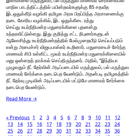
இளங்கலை மருத்துவம், பல் மருத்துவ மாணவர் சேர்க்கையில்
மாநில பாடத்திட்டத்தில் பயின்றவர்களுக்கு 85 சதவீத
இடஒதுக்கீடு வழங்கி தமிழக அரசு பிறப்பித்த அரசாணைக்கு
தடை கோரிய வழக்கில், இட ஒதுக்கீடை ரத்து
செய்து உயர்நீதிமன்ற மதுரைக்கிளை புதனன்று
உத்தரவிட்டுள்ளது. இது குறித்து சட்ட நிபுணர்களுடன்
ஆலோசித்து உயர்நீதிமன்றத்தில் மேல்முறையீடு செய்யப்படும்
என்று அமைச்சர் விஜயபாஸ்கர் கூறினார். மதுரையைச் சேர்ந்த
மாணவர் சிபி உள்ளிட்ட மூவர் உயர்நீதிமன்ற மதுரைக்கிளையில்
மனு ஒன்றைத் தாக்கல் செய்திருந்தனர். அதில், “இந்தியா
முழுவதும் நீட் தேர்வின் அடிப்படையில் மருத்துவம், பல் மருத்துவ
மாணவர் சேர்க்கை நடைபெற வேண்டும். அதன்படி தமிழகத்தில்
நீட் தேர்வு முடிவின் அடிப்படையில் மட்டுமே மாணவர் சேர்க்கை
நடைபெற வேண்டும்.
Read More →
« Previous
1
2
3
4
5
6
7
8
9
10
11
12
13
14
15
16
17
18
19
20
21
22
23
24
25
26
27
28
29
30
31
32
33
34
35
36