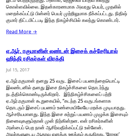
இடம் பெற்றிருந்தது. அனால், தேஜஸ்வி யாதவ் கலந்து
கொள்ளவில்லை. இதன்காரணமாக அவரது பெயர், முதலில்
மறைக்கப்பட்டு பின்னர் பெயர் முற்றிலுமாக நீக்கப்பட்டது. நிதிஷ்
குமார் திட்டமிட்டபடி இந்த நிகழ்ச்சியில் கலந்து கொண்டார்.
Read More →
ஏ.ஆர். ரகுமானின் லண்டன் இசைக் கச்சேரியால்
ஹிந்தி ரசிகர்கள் விரக்தி
Jul 15, 2017
ஏ.ஆர்.ரகுமான் தனது 25 வருட இசைப் பயணத்தையொட்டி
இலண்டனில் தனது இசை நிகழ்ச்சிகளை தொடர்ந்து
நடத்திக்கொண்டிருக்கிறார். இந்நிகழ்ச்சிகளைப் பற்றி
ஏ.ஆர்.ரகுமான் கூறுகையில், “கடந்த 25 வருடங்களாக
தொடரும் இசைப் பயணம் உண்மையிலேயே மறக்க முடியாதது.
ஆச்சரியமானது. இந்த இசை சுற்றுப் பயணம் முழுக்க இசையும்
நினைவுகளும்தான் முன் நிற்கின்றன. என் ரசிகர்களின்
அன்பைப் பெற நான் ஆசிர்வதிக்கப்பட்டு உள்ளேன்.
அவர்களுடைய ஆதரவு எனக்கு ஊக்கம் தருகிறது. ‘ரோஜா’