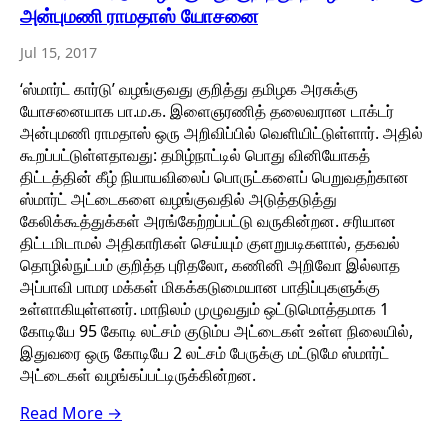
அன்புமணி ராமதாஸ் யோசனை
Jul 15, 2017
‘ஸ்மார்ட் கார்டு’ வழங்குவது குறித்து தமிழக அரசுக்கு
யோசனையாக பா.ம.க. இளைஞரணித் தலைவரான டாக்டர்
அன்புமணி ராமதாஸ் ஒரு அறிவிப்பில் வெளியிட்டுள்ளார். அதில்
கூறப்பட்டுள்ளதாவது: தமிழ்நாட்டில் பொது வினியோகத்
திட்டத்தின் கீழ் நியாயவிலைப் பொருட்களைப் பெறுவதற்கான
ஸ்மார்ட் அட்டைகளை வழங்குவதில் அடுத்தடுத்து
கேலிக்கூத்துக்கள் அரங்கேற்றப்பட்டு வருகின்றன. சரியான
திட்டமிடாமல் அதிகாரிகள் செய்யும் குளறுபடிகளால், தகவல்
தொழில்நுட்பம் குறித்த புரிதலோ, கணினி அறிவோ இல்லாத
அப்பாவி பாமர மக்கள் மிகக்கடுமையான பாதிப்புகளுக்கு
உள்ளாகியுள்ளனர். மாநிலம் முழுவதும் ஒட்டுமொத்தமாக 1
கோடியே 95 கோடி லட்சம் குடும்ப அட்டைகள் உள்ள நிலையில்,
இதுவரை ஒரு கோடியே 2 லட்சம் பேருக்கு மட்டுமே ஸ்மார்ட்
அட்டைகள் வழங்கப்பட்டிருக்கின்றன.
Read More →