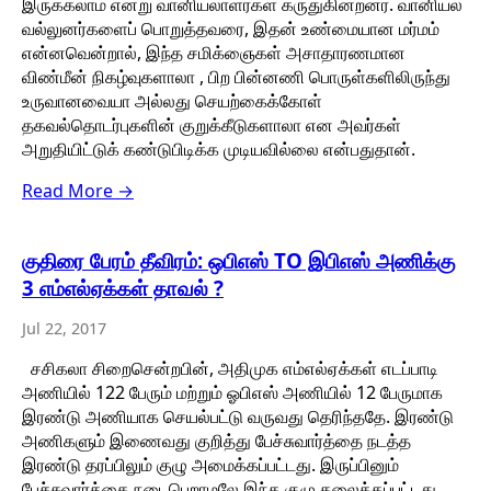
இருக்கலாம் என்று வானியலாளர்கள் கருதுகின்றனர். வானியல்
வல்லுனர்களைப் பொறுத்தவரை, இதன் உண்மையான மர்மம்
என்னவென்றால், இந்த சமிக்ஞைகள் அசாதாரணமான
விண்மீன் நிகழ்வுகளாலா , பிற பின்னணி பொருள்களிலிருந்து
உருவானவையா அல்லது செயற்கைக்கோள்
தகவல்தொடர்புகளின் குறுக்கீடுகளாலா என அவர்கள்
அறுதியிட்டுக் கண்டுபிடிக்க முடியவில்லை என்பதுதான்.
Read More →
குதிரை பேரம் தீவிரம்: ஒபிஎஸ் TO இபிஎஸ் அணிக்கு
3 எம்எல்ஏக்கள் தாவல் ?
Jul 22, 2017
சசிகலா சிறைசென்றபின், அதிமுக எம்எல்ஏக்கள் எடப்பாடி
அணியில் 122 பேரும் மற்றும் ஓபிஎஸ் அணியில் 12 பேருமாக
இரண்டு அணியாக செயல்பட்டு வருவது தெரிந்ததே. இரண்டு
அணிகளும் இணைவது குறித்து பேச்சுவார்த்தை நடத்த
இரண்டு தரப்பிலும் குழு அமைக்கப்பட்டது. இருப்பினும்
பேச்சுவார்த்தை நடைபெறாமலே இந்த குழு கலைக்கப்பட்டது.