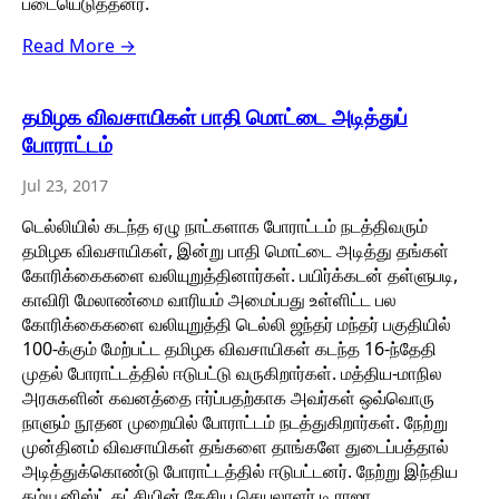
படையெடுத்தனர்.
Read More →
தமிழக விவசாயிகள் பாதி மொட்டை அடித்துப்
போராட்டம்
Jul 23, 2017
டெல்லியில் கடந்த ஏழு நாட்களாக போராட்டம் நடத்திவரும்
தமிழக விவசாயிகள், இன்று பாதி மொட்டை அடித்து தங்கள்
கோரிக்கைகளை வலியுறுத்தினார்கள். பயிர்க்கடன் தள்ளுபடி,
காவிரி மேலாண்மை வாரியம் அமைப்பது உள்ளிட்ட பல
கோரிக்கைகளை வலியுறுத்தி டெல்லி ஜந்தர் மந்தர் பகுதியில்
100-க்கும் மேற்பட்ட தமிழக விவசாயிகள் கடந்த 16-ந்தேதி
முதல் போராட்டத்தில் ஈடுபட்டு வருகிறார்கள். மத்திய-மாநில
அரசுகளின் கவனத்தை ஈர்ப்பதற்காக அவர்கள் ஒவ்வொரு
நாளும் நூதன முறையில் போராட்டம் நடத்துகிறார்கள். நேற்று
முன்தினம் விவசாயிகள் தங்களை தாங்களே துடைப்பத்தால்
அடித்துக்கொண்டு போராட்டத்தில் ஈடுபட்டனர். நேற்று இந்திய
கம்யூனிஸ்ட் கட்சியின் தேசிய செயலாளர் டி.ராஜா