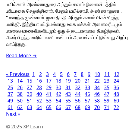
மயில்சாமி அண்ணாதுரை அப்துல் கலாம் நினைவிடத்தில்
மரியாதை செலுத்தினார். மேலும் மயில்சாமி அண்ணாதுரை ,
“மறைந்த முன்னாள் ஜனாதிபதி அப்துல் கலாம் மிகச்சிறந்த
மனிதர். இந்தியா மட்டுமல்லாது உலக மக்கள் அனைவரிடமும்
மாணவ-மாணவிகளிடமும் ஒரு அடையாளமாக திகழ்ந்தவர்.
அவர் பிறந்த ஊரில் மணி மண்டபம் அமைக்கப்பட்டுள்ளது சிறப்பு
வாய்ந்தது.
Read More →
« Previous
1
2
3
4
5
6
7
8
9
10
11
12
13
14
15
16
17
18
19
20
21
22
23
24
25
26
27
28
29
30
31
32
33
34
35
36
37
38
39
40
41
42
43
44
45
46
47
48
49
50
51
52
53
54
55
56
57
58
59
60
61
62
63
64
65
66
67
68
69
70
71
72
Next »
© 2025 XP Learn