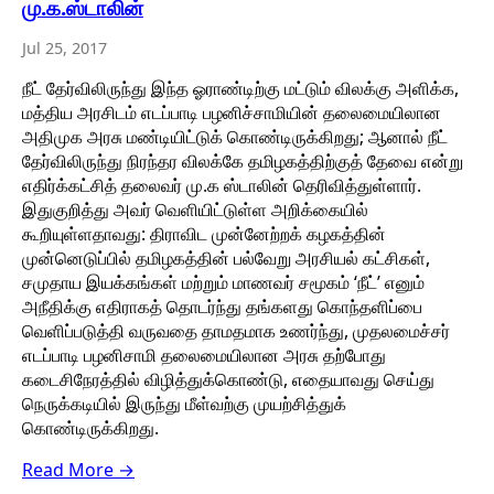
மு.க.ஸ்டாலின்
Jul 25, 2017
நீட் தேர்விலிருந்து இந்த ஓராண்டிற்கு மட்டும் விலக்கு அளிக்க,
மத்திய அரசிடம் எடப்பாடி பழனிச்சாமியின் தலைமையிலான
அதிமுக அரசு மண்டியிட்டுக் கொண்டிருக்கிறது; ஆனால் நீட்
தேர்விலிருந்து நிரந்தர விலக்கே தமிழகத்திற்குத் தேவை என்று
எதிர்க்கட்சித் தலைவர் மு.க ஸ்டாலின் தெரிவித்துள்ளார்.
இதுகுறித்து அவர் வெளியிட்டுள்ள அறிக்கையில்
கூறியுள்ளதாவது: திராவிட முன்னேற்றக் கழகத்தின்
முன்னெடுப்பில் தமிழகத்தின் பல்வேறு அரசியல் கட்சிகள்,
சமுதாய இயக்கங்கள் மற்றும் மாணவர் சமூகம் ‘நீட்’ எனும்
அநீதிக்கு எதிராகத் தொடர்ந்து தங்களது கொந்தளிப்பை
வெளிப்படுத்தி வருவதை தாமதமாக உணர்ந்து, முதலமைச்சர்
எடப்பாடி பழனிசாமி தலைமையிலான அரசு தற்போது
கடைசிநேரத்தில் விழித்துக்கொண்டு, எதையாவது செய்து
நெருக்கடியில் இருந்து மீள்வற்கு முயற்சித்துக்
கொண்டிருக்கிறது.
Read More →