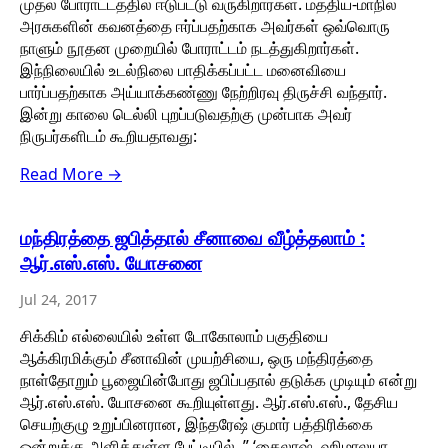
முதல் போராட்டத்தில் ஈடுபட்டு வருகிறார்கள். மத்திய-மாநில
அரசுகளின் கவனத்தை ஈர்ப்பதற்காக அவர்கள் ஒவ்வொரு
நாளும் நூதன முறையில் போராட்டம் நடத்துகிறார்கள்.
இந்நிலையில் உடல்நிலை பாதிக்கப்பட்ட மனைவியை
பார்ப்பதற்காக அய்யாக்கண்ணு நேற்றிரவு திருச்சி வந்தார்.
இன்று காலை டெல்லி புறப்படுவதற்கு முன்பாக அவர்
நிருபர்களிடம் கூறியதாவது:
Read More →
மந்திரத்தை ஜபித்தால் சீனாவை வீழ்த்தலாம் :
ஆர்.எஸ்.எஸ். யோசனை
Jul 24, 2017
சிக்கிம் எல்லையில் உள்ள டோகோலாம் பகுதியை
ஆக்கிரமிக்கும் சீனாவின் முயற்சியை, ஒரு மந்திரத்தை
நாள்தோறும் பூஜையின்போது ஜபிப்பதால் தடுக்க முடியும் என்று
ஆர்.எஸ்.எஸ். யோசனை கூறியுள்ளது. ஆர்.எஸ்.எஸ்., தேசிய
செயற்குழு உறுப்பினரான, இந்தரேஷ் குமார் பத்திரிக்கை
ஒன்றுக்கு அளித்துள்ள பேட்டியில், ” ‘கைலாஷ், ஹிமாலயா,