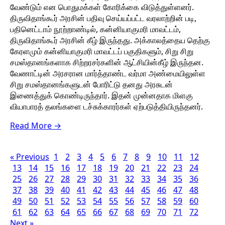
வேண்டும் என பொதுமக்கள் கோரிக்கை விடுத்துள்ளனர்.
திருவிதாங்கூர் அரசின் பதிவு செய்யப்பட்ட வரலாற்றின் படி,
பதினெட்டாம் நூற்றாண்டில், கன்னியாகுமரி மாவட்டம்,
திருவிதாங்கூர் அரசின் கீழ் இருந்தது. அக்காலத்தைய தெற்கு
கேரளமும் கன்னியாகுமரி மாவட்டப் பகுதிகளும், சிறு சிறு
சமஸ்தானங்களாக சிற்றரசர்களின் ஆட்சியின்கீழ் இருந்தன.
வேணாட்டின் அரசரான மார்த்தாண்ட வர்மா அண்மையிலுள்ள
சிறு சமஸ்தானங்களுடன் போரிட்டு தனது அரசுடன்
இணைத்துக் கொண்டிருந்தார். இதன் முன்னதாக மிளகு
வியாபாரத் தலங்களை டச்சுக்காரர்கள் ஏற்படுத்தியிருந்தனர்.
Read More →
« Previous
1
2
3
4
5
6
7
8
9
10
11
12
13
14
15
16
17
18
19
20
21
22
23
24
25
26
27
28
29
30
31
32
33
34
35
36
37
38
39
40
41
42
43
44
45
46
47
48
49
50
51
52
53
54
55
56
57
58
59
60
61
62
63
64
65
66
67
68
69
70
71
72
Next »