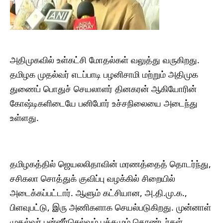
அதிமுகவில் உள்கட்சி மோதல்கள் வலுத்து வருகிறது.
தமிழக முதல்வர் எடப்பாடி பழனிசாமி மற்றும் அதிமுக
துணைப் பொதுச் செயலாளர் தினகரன் ஆகியோரின்
கோஷ்டிகளிடையே பனிபோர் உச்சநிலையை அடைந்து
உள்ளது.
தமிழகத்தில் ஜெயலலிதாவின் மரணத்தைத் தொடர்ந்து,
சசிகலா சொத்துக் குவிப்பு வழக்கில் சிறையில்
அடைக்கப்பட்டார். ஆளும் கட்சியான, அ.தி.மு.க.,
பிளவுபட்டு, இரு அணிகளாக செயல்படுகிறது. முன்னாள்
முதல்வர் பன்னீர்செல்வம் பக்கமும் தொண்டர்கள்